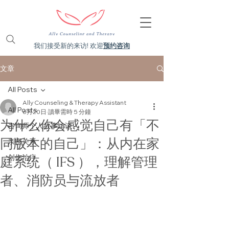
我们接受新的来访! 欢迎
预约咨询
文章
All Posts
Ally Counseling & Therapy Assistant
All Posts
6月20日
讀畢需時 5 分鐘
为什么你会感觉自己有「不
咨询师个人故事访谈
同版本的自己」：从内在家
亲密关系
创伤治疗
庭系统（ IFS ），理解管理
者、消防员与流放者