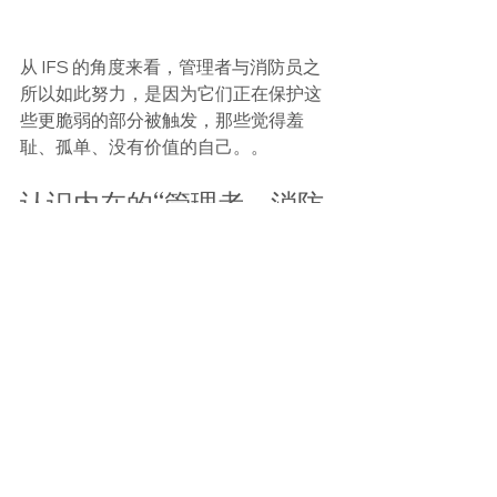
从 IFS 的角度来看，管理者与消防员之
所以如此努力，是因为它们正在保护这
些更脆弱的部分被触发，那些觉得羞
耻、孤单、没有价值的自己。。
认识内在的“管理者、消防
员、流放者”为什么这么重
要
对许多高成就者，尤其是亚裔美国人与
移民家庭中的孩子而言，这样的内在系
统其实非常熟悉。
外表看起来井然有序、事业成功，内心
却同时承受着压力、焦虑、责任感与情
绪上的脆弱。