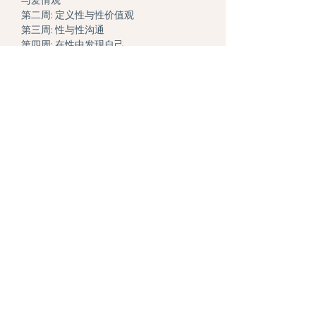
与爱情观
第二周: 定义性与性价值观
第三周: 性与性沟通
第四周: 在性中发现自己
第五周: 在性中探索伴侣关系
第六周: 性吸引力和早起伴侣关系
第七周: 性与发展中的伴侣关系
探索爱情成功秘诀 （性相关，和性无关的
小窍门）
第八周: 性与有承诺的伴侣关系，稳定伴侣
关系中的烦恼，亲密关系与自我独立，
Gottman 七大关系法则
第九周: 身体形象与性
第十周: 毕业
预约咨询