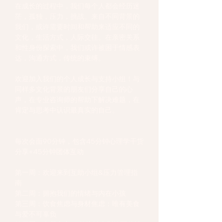
在成长的过程中，我们每个人都会经历迷
茫，孤独，压力，挑战。来自不同背景的
我们，或许需要时间和帮助来适应不同的
文化，生活方式，人际交往。在亲密关系
和性身份探索中，我们或许被困于情感表
达，沟通方式，传统的束缚。
欢迎加入我们的个人成长与支持小组！与
同样多文化背景的朋友们分享自己的心
声，在专业咨询师的帮助下解决难题，在
肯定与思考中认识最真实的自己。
日程安排
每次会面90分钟，包含45分钟心理学干货
分享+45分钟团体互动
第一周：欢迎来到互助小组&压力管理指
南
第二周：拥抱我们的情绪与内在小孩
第三周：饮食焦虑与身材焦虑：唯有美食
与爱不可辜负