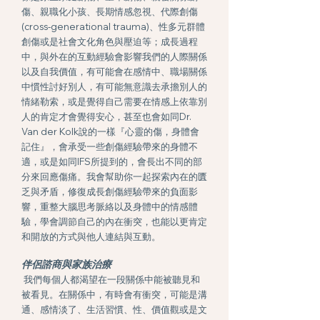
傷、親職化小孩、長期情感忽視、代際創傷
(cross-generational trauma)、性多元群體
創傷或是社會文化角色與壓迫等；成長過程
中，與外在的互動經驗會影響我們的人際關係
以及自我價值，有可能會在感情中、職場關係
中慣性討好別人，有可能無意識去承擔別人的
情緒勒索，或是覺得自己需要在情感上依靠別
人的肯定才會覺得安心，甚至也會如同Dr.
Van der Kolk說的一樣『心靈的傷，身體會
記住』，會承受一些創傷經驗帶來的身體不
適，或是如同IFS所提到的，會長出不同的部
分來回應傷痛。我會幫助你一起探索內在的匱
乏與矛盾，修復成長創傷經驗帶來的負面影
響，重整大腦思考脈絡以及身體中的情感體
驗，學會調節自己的內在衝突，也能以更肯定
和開放的方式與他人連結與互動。
伴侶諮商與家族治療
我們每個人都渴望在一段關係中能被聽見和
被看見。​在關係中，有時會有衝突，可能是溝
通、感情淡了、生活習慣、性、價值觀或是文