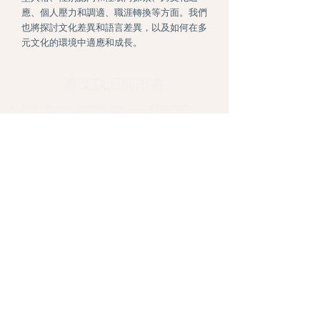
應、個人壓力和調適、職涯轉換等方面。我們
也將探討文化差異和語言差異，以及如何在多
元文化的環境中適應和成長。
專業執照與證書
執照：
紐約州註冊藝術治療師 (LCAT 002513)
美國註冊與認證藝術治療師 (ATR-BC)
學歷：
美國長島大學 臨床藝術治療與諮商 碩士
學歷
：
台北市立教育大學 心理與諮商 學士
認證：創傷知情認知治療 (Trauma Focused-
CBT)
認證：正念減壓 (MBSR)
認證：感知運動藝術治療-引導式繪畫
高階培訓：家族內部系統 (IFS) 課程助理培訓
高階培訓：家族內部系統 (IFS) Level 2
高階培訓：AEDP感動治療-當代心理動力
高階培訓：家族內部系統 (IFS) Level 1
高階培訓：情緒取向伴侶諮商 (EFT) Core Skills
進階
高階培訓：EMDR及家族內部系統(IFS)與藝術治
療的結合
高階培訓：情緒取向伴侶諮商 (EFT) Externalship