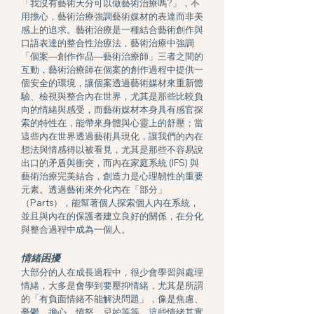
「我沒有藝術天分可以做藝術治療嗎?」，不
用擔心，藝術治療強調藝術媒材的表達而非美
感上的追求。藝術治療是一種結合藝術創作與
口語表達的整合性治療法，藝術治療中強調
「個案—創作作品—藝術治療師」三者之間的
互動，藝術治療師在個案的創作過程中提供一
個安全的環境，讓個案透過藝術媒材來重新體
驗、檢視與整合內在世界，尤其是那些比較負
向的情緒與感受，而藝術媒材本身具有感官探
索的特性在，能帶來身體與心靈上的舒壓；當
這些內在世界透過藝術具現化，讓我們的內在
想法與情感得以被看見，尤其是那些不容易說
出口的矛盾與衝突，而內在家庭系統 (IFS) 與
藝術治療完美結合，創造力是心理韌性的重要
元素。透過藝術來外化內在「部分」
（Parts），能幫著個人探索個人內在系統，
並且與內在的保護者建立良好的關係，在分化
與整合過程中成為一個人。
情緒困擾
大部分的人在成長過程中，很少會學習與處理
情緒，大多是會學到要壓抑情緒，尤其是所謂
的「有負面情緒不能解決問題」，像是焦慮、
憂鬱、擔心、憤怒、忌妒等等，這些情緒其實