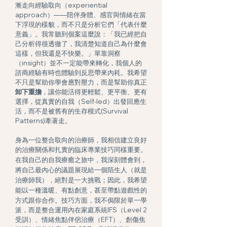
漸走向經驗取向（experiential
approach）——陪伴身體、感官與情緒在當
下浮現的樣貌，而不只是分析它們「代表什麼
意義」。
我常聽到個案這麼說：「我已經把自
己分析得很透徹了，我清楚知道自己為什麼會
這樣，但我還是不快樂。」單靠洞察
（insight）並不一定能帶來轉化，我個人的
諮商經驗有時也體驗到反思帶來內耗。我希望
不只是幫助你學會應對壓力，而是幫助你真正
卸下重擔
，讓你能活得更輕鬆、更平衡、更有
選擇，從真實的自我（Self-led）出發回應生
活，而不是被舊有的生存模式(Survival
Patterns)牽著走。
身為一位整合取向的治療師，我相
信建立良好
的治療關係和扎實的臨床專業技巧同樣重要。
在我自己的自我療癒之旅中，我深刻體會到，
將自己最內心的議題展現給一個陌生人（就是
治療師我），絕對是一大挑戰
因此，我希望
；
能以一種溫暖、有點創意，甚至帶點遊戲性的
方式跟你合作。技巧方面，
我
不侷限於單一學
派，而是整合運用內在家庭系統IFS（Level 2
受訓）、情緒焦點伴侶治療（EFT）、創傷焦