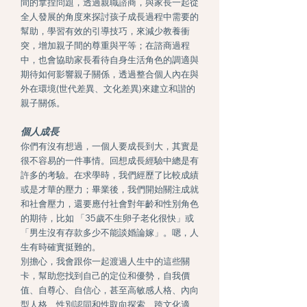
間的拿捏問題，透過親職諮商，與家長一起從
全人發展的角度來探討孩子成長過程中需要的
幫助，學習有效的引導技巧，來減少教養衝
突，增加親子間的尊重與平等；在諮商過程
中，也會協助家長看待自身生活角色的調適與
期待如何影響親子關係，透過整合個人內在與
外在環境(世代差異、文化差異)來建立和諧的
親子關係。
個人成長
你們有沒有想過，一個人要成長到大，其實
是
很不容易的一件事情。回想成長經驗中總是有
許多的考驗。在求學時，我們經歷了比較成績
或是才華的壓力；畢業後，我們開始關注成就
和社會壓力，還要應付社會對年齡和性別角色
的期待，比如 「35歲不生卵子老化很快」或
「男生沒有存款多少不能談婚論嫁」。嗯，人
生有時確實挺難的。
別擔心，我會跟你一起渡過人生中的這些關
卡，幫助您找到自己的定位和優勢，自我價
值、自尊心、自信心，甚至高敏感人格、內向
型人格、性別認同和性取向探索、跨文化適