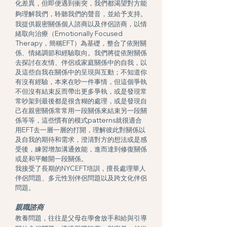
化差異，但
即便遇到衝突，我們都渴望對方能
夠理解我們，聆聽我們的聲音，並給予支持。
我提供親密關係個人諮商以及伴侶諮商，以情
緒取向治療（Emotionally Focused
Therapy，簡稱EFT）為基礎，整合了依附關
係、情緒調節和經驗取向。我們將從依附關係
去探討在友情、伴侶或家庭關係中的自我，以
及這些自我在關係中的呈現與互動；不知道你
有沒有經驗，本來在吵一件事情，但這個爭執
不但沒有結束反而帶出更多爭執，或是發現常
常吵架到最後都是很含糊的處理，或是發現自
己在親密關係常常用一段關係來結束另一段關
係等等，這些慣有的模式patterns就很適合
用EFT去一層一層的打開，理解彼此對關係以
及自我的期待和需求，澄清對方的想法或是感
受後，練習增加溝通效能，進而達到修復關係
或是和平離開一段關係。
我接受了長期的NY
CEFT培訓，擅長處理華人
伴侶問題、多元性別伴侶問題以及跨文化伴侶
問題。
親職諮商
教養問題，往往是父母在學會放手和給與引導