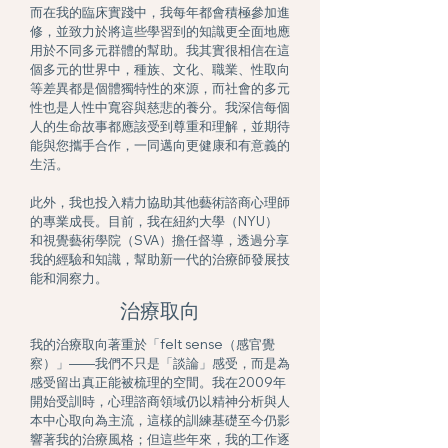
而在我的臨床實踐中，我每年都會積極參加進
修，並致力於將這些學習到的知識更全面地應
用於不同多元群體的幫助。我其實很相信在這
個多元的世界中，種族、文化、職業、性取向
等差異都是個體獨特性的來源，而社會的多元
性也是人性中寬容與慈悲的養分。我深信每個
人的生命故事都應該受到尊重和理解，並期待
能與您攜手合作，一同邁向更健康和有意義的
生活。
此外，我也投入精力協助其他藝術諮商心理師
的專業成長。目前，我在紐約大學（NYU）
和視覺藝術學院（SVA）擔任督導，透過分享
我的經驗和知識，幫助新一代的治療師發展技
能和洞察力。
治療取向
我的治療取向著重於「felt sense（感官覺
察）」——我們不只是「談論」感受，而是為
感受留出真正能被梳理的空間。我在2009年
開始受訓時，心理諮商領域仍以精神分析與人
本中心取向為主流，這樣的訓練基礎至今仍影
響著我的治療風格；但這些年來，我的工作逐