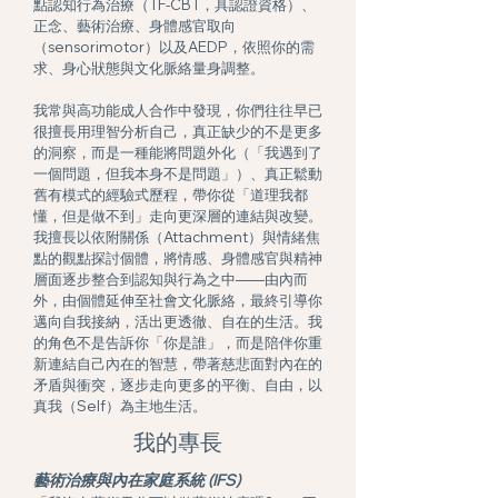
點認知行為治療（TF-CBT，具認證資格）、
正念、藝術治療、身體感官取向
（sensorimotor）以及AEDP，依照你的需
求、身心狀態與文化脈絡量身調整。
我常與高功能成人合作中發現，你們往往早已
很擅長用理智分析自己，真正缺少的不是更多
的洞察，而是一種能將問題外化（「我遇到了
一個問題，但我本身不是問題」）、真正鬆動
舊有模式的經驗式歷程，帶你從「道理我都
懂，但是做不到」走向更深層的連結與改變。
我擅長以依附關係（Attachment）與情緒焦
點的觀點探討個體，將情感、身體感官與精神
層面逐步整合到認知與行為之中——由內而
外，由個體延伸至社會文化脈絡，最終引導你
邁向自我接納，活出更透徹、自在的生活。我
的角色不是告訴你「你是誰」，而是陪伴你重
新連結自己內在的智慧，帶著慈悲面對內在的
矛盾與衝突，逐步走向更多的平衡、自由，以
真我（Self）為主地生活。
我的專長
藝術治療與內在家庭系統 (IFS)