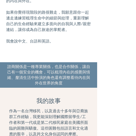
的內在與外在。
如果你覺得現階段的路很難走，我願意跟你一起
邊走邊練習梳理生命中的細節與紋理，重新理解
自己的生命經驗來建立多面向的自我與人際/親密
連結，讓你成為自己旅途的掌舵者。
我會說中文、台語和英語。
諮商關係是一種專業關係，也是合作關係，讓自
己有一個安全的機會，可以梳理內在的感覺與情
緒、釐清生活中扮演的角色還有調整看待內在與
外在世界的角度
我的故事
作為一名台灣移民，以及過去十多年與亞裔族
群工作經驗，我更能深刻理解國際留學生/工
作者和第一代或是第二代移民家庭在美國所面
臨的困難與驕傲。這些困難包括語言和文化適
應的艱辛，以及跨文化身份認同的摩擦。