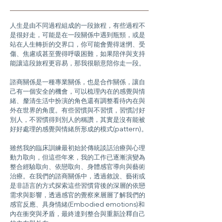
人生是由不同過程組成的一段旅程，有些過程不
是很好走，可能是在一段關係中遇到瓶頸，或是
站在人生轉折的交界口，你可能會覺得迷惘、受
傷、焦慮或甚至覺得呼吸困難，如果陪伴與支持
能讓這段旅程更容易，那我很願意陪你走一段。
諮商關係是一種專業關係，也是合作關係，讓自
己有一個安全的機會，可以梳理內在的感覺與情
緒、釐清生活中扮演的角色還有調整看待內在與
外在世界的角度。有些習慣與不習慣，習慣討好
別人，不習慣得到別人的稱讚，其實是沒有能被
好好處理的感覺與情緒所形成的模式(pattern)。
雖然我的臨床訓練最初始於傳統談話治療與心理
動力取向，但這些年來，我的工作已逐漸演變為
整合經驗取向、依戀取向、身體感官導向與藝術
治療。在我們的諮商關係中，透過敘說、藝術或
是非語言的方式探索這些習慣背後的深層的依戀
需求與影響，透過感官的覺察來層層了解我們的
感官反應、具身情緒(Embodied emotions)和
內在衝突與矛盾，最終達到整合與重新詮釋自己