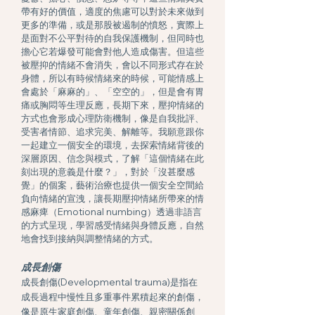
帶有好的價值，適度的焦慮可以對於未來做到
更多的準備，或是那股被遏制的憤怒，實際上
是面對不公平對待的自我保護機制，但同時也
擔心它若爆發可能會對他人造成傷害。但這些
被壓抑的情緒不會消失，會以不同形式存在於
身體，所以有時候情緒來的時候，可能情感上
會處於「麻麻的」、「空空的」，但是會有胃
痛或胸悶等生理反應，長期下來，壓抑情緒的
方式也會形成心理防衛機制，像是自我批評、
受害者情節、追求完美、解離等。我願意跟你
一起建立一個安全的環境，去探索情緒背後的
深層原因、信念與模式，了解「這個情緒在此
刻出現的意義是什麼？」，對於「沒甚麼感
覺」的個案，藝術治療也提供一個安全空間給
負向情緒的宣洩，讓長期壓抑情緒所帶來的情
感麻痺（Emotional numbing）透過非語言
的方式呈現，學習感受情緒與身體反應，自然
地會找到接納與調整情緒的方式。
成長創傷
成長創傷(Developmental trauma)是指在
成長過程中慢性且多重事件累積起來的創傷，
像是原生家庭創傷、童年創傷、親密關係創